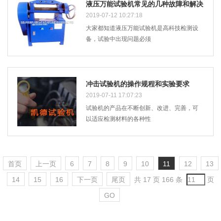
液压万能试验机常见的几种故障和解决
办法
2019-07-12 10:27:18
大家都知道液压万能试验机是高科技检测设
备，试验中出现问题必须
冲击试验机的操作规程和实验要求
2019-07-11 17:07:23
试验机的产品在不断创新、改进、完善，可
以适应检测材料的各种性
首页
上一页
6
7
8
9
10
11
12
13
14
15
16
下一页
尾页
共 17 页 166 条
页
GO