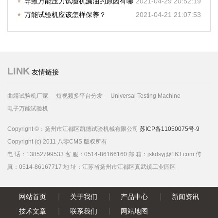
过程的注意事项
导致万能压力试验机漏油的原因有哪
2021-04-29 20:52:19
些
万能试验机应该怎样保养？
2021-04-21 21:07:53
LINK
友情链接
曲靖试验机厂家
短视频多平台分发
Universal Testing Machine
电子万能试验机
Copyright ©：扬州市江都区凯德试验机械有限公司
苏ICP备11050075号-9
Copyright (c) 2011 八零CMS 版权所有
电 话：13852799533 客 服：0514-86166160 邮 箱：jskdsyj@163.com 传
真：0514-86167717 地 址：江苏省扬州市江都区真武镇工业园区
网站首页
关于我们
产品中心
新闻资讯
技术文章
联系我们
网站地图