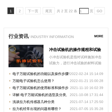
1
2
下一页
尾页
共 2 页 22 条
页
GO
行业资讯
MORE
/ INDUSTRY INFORMATION
冲击试验机的操作规程和试验
要求
小冲击试验机是指对试样施加冲击
试验力，进行冲击试验的材料试验
机，分为手动摆锤式冲击
电子万能试验机的功能以及操作步骤!
2022-02-24 15:14:09
万能电子试验机怎么使用？
2022-01-21 15:00:28
电子万能试验机的使用标准和操作步
2021-11-10 16:02:39
骤
详解:电子万能试验机的选型及分类,
2021-10-08 17:31:44
快收藏！
浅谈拉力机传感器几种分类
2021-07-14 17:25:50
拉力机经常出现的问题有哪些？
2021-07-05 15:35:28