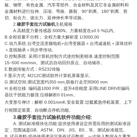
板、钢带、有色金属、
汽车
零部件、合金材料及其它非金属材料和
金属材料进行拉伸、压缩、弯曲、撕裂、90°剥离、180°剥离、剪
切、粘合力、拔出力、延伸伸长率等试验。
2.
橡胶手套拉力试验机
主机规格
A.高精度力量传感器:5000N。力量精度在±0.5 %以内。
B.全程容量不分档； 全程力量大解析度 1/3000,00
C.动力系统:台湾交流变频电机+台湾变频器＋台湾减速机＋滚珠丝杆
＋直线轴承＋同步带传动。
D.
控制系统
: 采用计算机控制方式使控制更精准.速度控制范围
15~500 mm/min。测试后自动回归原点、自动储存。
E.数据传输方式：RS232传输
F.显示方式: M212C测试
软件
计算机屏幕显示。
G.测试空间:测试宽度约350 mm,联板行走空间900 mm
H.全程位移: 编码器1000 P/R，提升4倍精度.采用LINE DRIVE编码
器抗干扰能力极强.位移解析0.01mm。
大变形引伸计：解析 0.001mmK.安全装置:过载紧急停机装置、上下
行程限定装置、自动断点停机功能。
3.
橡胶手套拉力试验机
软件功能介绍:
A. 测试标准模块化功能:提供使用者设定所需应用的测试标准设
定，范围涵盖GB、ASTM、DIN、JIS、BS…等。测试标准规范。
B. 试品资料:提供使用者设定所有试品数据，一次输入数据永久重复