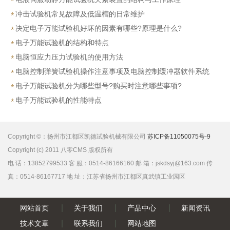
冲击试验机常见故障及低温槽的日常维护
决定电子万能试验机好坏的因素有哪些?原理是什么?
电子万能试验机的结构和特点
电脑恒应力压力试验机的使用方法
电脑控制弹簧试验机操作注意事项及电脑控制缓冲器软件系统
介绍
电子万能试验机分为哪些型号?购买时注意哪些事项?
电子万能试验机的性能特点
Copyright ©：扬州市江都区凯德试验机械有限公司
苏ICP备11050075号-9
Copyright (c) 2011 八零CMS 版权所有
电 话：13852799533 客 服：0514-86166160 邮 箱：jskdsyj@163.com 传
真：0514-86167717 地 址：江苏省扬州市江都区真武镇工业园区
网站首页
关于我们
产品中心
新闻资讯
技术文章
联系我们
网站地图