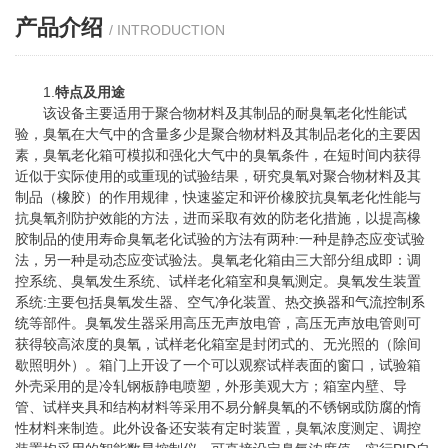
产品介绍
/ INTRODUCTION
1.
特点及用途
该设备主要适用于聚合物材料及其制品的耐臭氧老化性能试
验，臭氧在大气中的含量多少是聚合物材料及其制品老化的主要因
素，臭氧老化箱可模拟和强化大气中的臭氧条件，在短时间内获得
近似于实际使用的或重现的试验结果，研究臭氧对聚合物材料及其
制品（
橡胶
）的作用规律，快速鉴定和评价橡胶抗臭氧老化性能与
抗臭氧剂防护效能的方法，进而采取有效的防老化措施，以提高橡
胶制品的使用寿命臭氧老化试验的方法有两种:一种是静态应变试验
法，另一种是动态应变试验法。臭氧老化箱由三大部分组成即：调
控系统、臭氧发生系统、试样老化箱室和臭氧测定。臭氧发生装置
系统:主要包括臭氧发生器、空气净化装置、热交换器和气流
控制系
统
等部件。臭氧发生器采用高压无声放电管，高压无声放电管则可
获得较高浓度的臭氧，试样老化箱室是封闭式的、无光照的（除间
歇照明外）。箱门上开设了一个可以观察试样表面的窗口，试验箱
外壳采用的是冷轧钢板静电喷塑，外形美观大方；箱室内壁、导
管、试样
夹具
和结构材料等采用不易分解臭氧的不锈钢或防腐的惰
性材料来制造。此外设备还安装有定时装置，臭氧浓度测定、调控