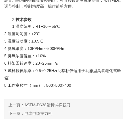
装置均采用的智能数显控制仪，可直接设定臭氧浓度值，实行PID自
调节控制，控制精度高，操作简单方便。
2.
技术参数
1.温度范围：RT+10～55℃
2.温度均匀度：±2℃
3.温度波动度：±0.5℃
4.臭氧浓度：10PPHm～500PPHm
5.臭氧浓度偏差：±10%
6.料架回转速度：20~25mm /s
7.试样拉伸频率：0.5±0.25Hz(此指标仅适用于动态型臭氧老化试验
箱)
8.工作室尺寸（mm）：500×500×400
上一页：
ASTM-D638塑料试样裁刀
下一页：
电线电缆拉力机