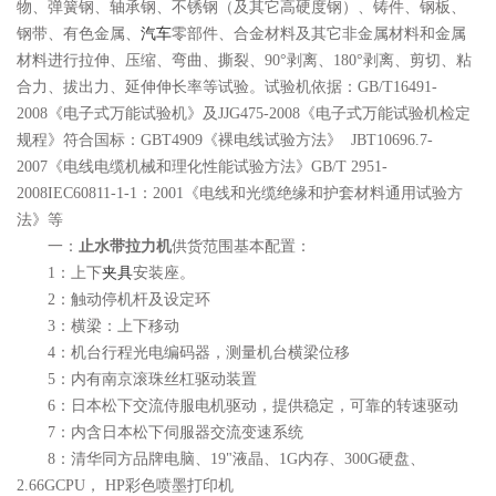
物、弹簧钢、轴承钢、不锈钢（及其它高硬度钢）、铸件、钢板、
钢带、有色金属、
汽车
零部件、合金材料及其它非金属材料和金属
材料进行拉伸、压缩、弯曲、撕裂、90°剥离、180°剥离、剪切、粘
合力、拔出力、延伸伸长率等试验。试验机依据：GB/T16491-
2008《电子式万能试验机》及JJG475-2008《电子式万能试验机检定
规程》符合国标：GBT4909《裸电线试验方法》 JBT10696.7-
2007《电线电缆机械和理化性能试验方法》GB/T 2951-
2008IEC60811-1-1：2001《电线和光缆绝缘和护套材料通用试验方
法》等
一：
止水带拉力机
供货范围基本配置：
1：上下
夹具
安装座。
2：触动停机杆及设定环
3：横梁：上下移动
4：机台行程光电编码器，测量机台横梁位移
5：内有南京滚珠丝杠驱动装置
6：日本松下交流侍服电机驱动，提供稳定，可靠的转速驱动
7：内含日本松下伺服器交流变速系统
8：清华同方品牌电脑、19"液晶、1G内存、300G硬盘、
2.66GCPU， HP彩色喷墨打印机