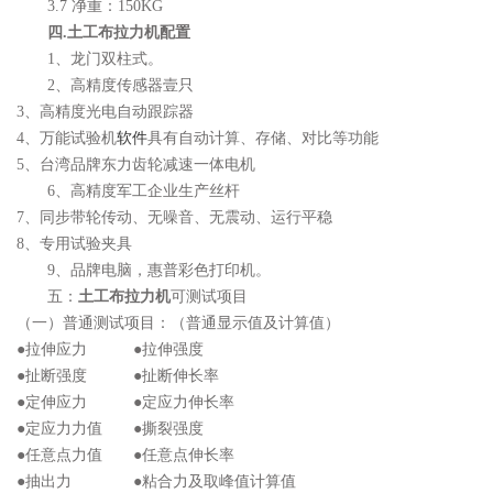
3.7 净重：150KG
四.土工布拉力机配置
1、龙门双柱式。
2、高精度传感器壹只
3、高精度光电自动跟踪器
4、万能试验机
软件
具有自动计算、存储、对比等功能
5、台湾品牌东力齿轮减速一体电机
6、高精度军工企业生产丝杆
7、同步带轮传动、无噪音、无震动、运行平稳
8、专用试验夹具
9、品牌电脑，惠普彩色打印机。
五：
土工布拉力机
可测试项目
（一）普通测试项目：（普通显示值及计算值）
●拉伸应力 ●拉伸强度
●扯断强度 ●扯断伸长率
●定伸应力 ●定应力伸长率
●定应力力值 ●撕裂强度
●任意点力值 ●任意点伸长率
●抽出力 ●粘合力及取峰值计算值