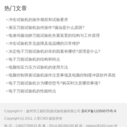
热门文章
冲击试验机的操作规程和试验要求
液压万能试验机如何操作?漏油是什么原因?
电液伺服动静万能试验机夹紧装置的结构与工作原理
冲击试验机常见故障及低温槽的日常维护
决定电子万能试验机好坏的因素有哪些?原理是什么?
电子万能试验机的结构和特点
电脑恒应力压力试验机的使用方法
电脑控制弹簧试验机操作注意事项及电脑控制缓冲器软件系统
介绍
电子万能试验机分为哪些型号?购买时注意哪些事项?
电子万能试验机的性能特点
Copyright ©：扬州市江都区凯德试验机械有限公司
苏ICP备11050075号-9
Copyright (c) 2011 八零CMS 版权所有
电 话：13852799533 客 服：0514-86166160 邮 箱：jskdsyj@163.com 传