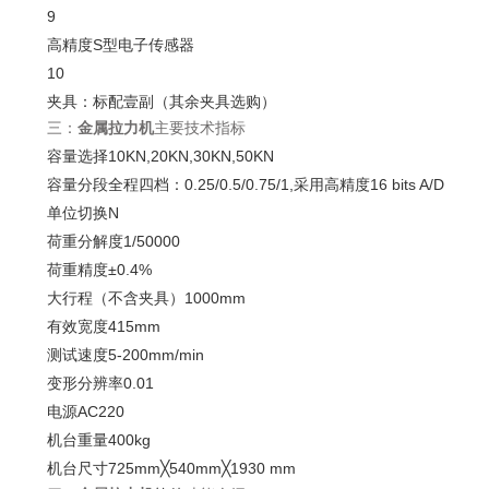
9
高精度S型电子传感器
10
夹具：标配壹副（其余夹具选购）
三：
金属拉力机
主要技术指标
容量选择10KN,20KN,30KN,50KN
容量分段全程四档：0.25/0.5/0.75/1,采用高精度16 bits A/D
单位切换N
荷重分解度1/50000
荷重精度±0.4%
大行程（不含夹具）1000mm
有效宽度415mm
测试速度5-200mm/min
变形分辨率0.01
电源AC220
机台重量400kg
机台尺寸725mm╳540mm╳1930 mm