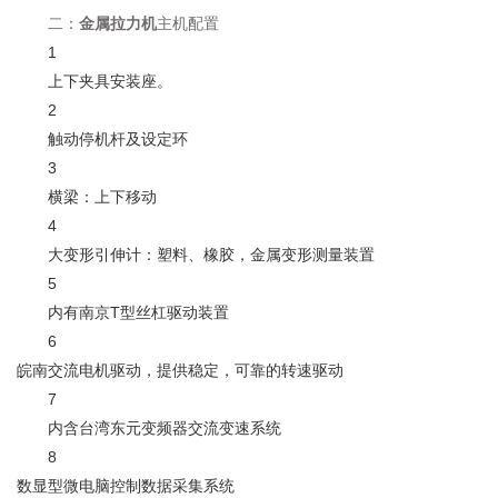
二：
金属拉力机
主机配置
1
上下
夹具
安装座。
2
触动停机杆及设定环
3
横梁：上下移动
4
大变形引伸计：
塑料
、
橡胶
，金属变形测量装置
5
内有南京T型丝杠驱动装置
6
皖南交流电机驱动，提供稳定，可靠的转速驱动
7
内含台湾东元变频器交流变速系统
8
数显型微电脑控制数据采集系统