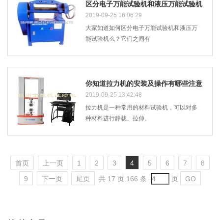
区分电子万能试验机和液压万能试验机
2019-09-25 16:06:29
大家知道如何区分电子万能试验机和液压万
能试验机么？它们之间有
你知道拉力机的安装及操作有哪些注意
事项吗
2019-09-25 13:42:48
拉力机是一种常用的材料试验机，可以对多
种材料进行静载、拉伸、
首页
上一页
1
2
3
4
5
6
7
8
9
下一页
尾页
共 17 页 166 条
页
GO