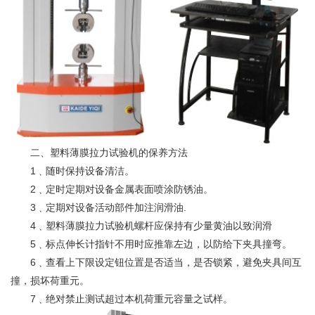
二、塑料薄膜拉力试验机的保养方法
1﹑随时保持设备清洁。
2﹑定时定期对设备金属表面喷涂防锈油。
3﹑定期对设备活动部件加注润滑油.
4﹑塑料薄膜拉力试验机螺杆应保持有少量黄油以致润滑
5﹑标点伸长计指针不用时应推靠左边，以防给下
夹具
撞弯。
6﹑查看上下限设定钮位置是否适当，是否锁紧，避免夹具间互
撞，损坏荷重元。
7﹑绝对禁止测试超过本机荷重元容量之试样。