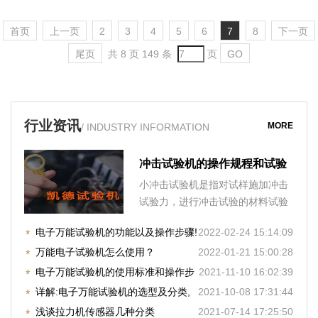
验裁刀
首页
上一页
2
3
4
5
6
7
8
下一页
尾页
共 8 页 149 条
页
GO
行业资讯
MORE
/ INDUSTRY INFORMATION
冲击试验机的操作规程和试验
要求
小冲击试验机是指对试样施加冲击
试验力，进行冲击试验的材料试验
机，分为手动摆锤式冲击
电子万能试验机的功能以及操作步骤!
2022-02-24 15:14:09
万能电子试验机怎么使用？
2022-01-21 15:00:28
电子万能试验机的使用标准和操作步
2021-11-10 16:02:39
骤
详解:电子万能试验机的选型及分类,
2021-10-08 17:31:44
快收藏！
浅谈拉力机传感器几种分类
2021-07-14 17:25:50