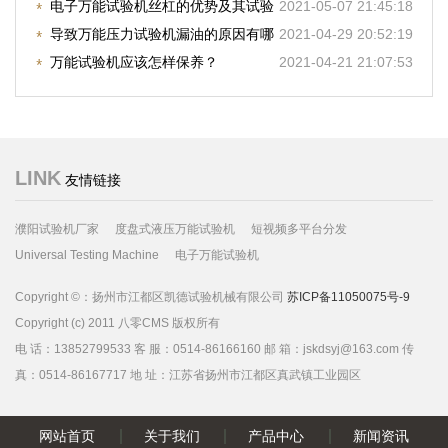
些?
电子万能试验机丝杠的优势及其试验
2021-05-07 21:45:18
过程的注意事项
导致万能压力试验机漏油的原因有哪
2021-04-29 20:52:19
些
万能试验机应该怎样保养？
2021-04-21 21:07:53
LINK
友情链接
濮阳试验机厂家
度盘式液压万能试验机
短视频多平台分发
Universal Testing Machine
电子万能试验机
Copyright ©：扬州市江都区凯德试验机械有限公司
苏ICP备11050075号-9
Copyright (c) 2011 八零CMS 版权所有
电 话：13852799533 客 服：0514-86166160 邮 箱：jskdsyj@163.com 传
真：0514-86167717 地 址：江苏省扬州市江都区真武镇工业园区
网站首页
关于我们
产品中心
新闻资讯