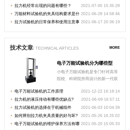
拉力机经常出现的问题有哪些？
2021-07-05 15:35:28
万能材料试验机的夹具结构要求是什
2021-06-28 14:58:46
么？
拉力试验机的日常保养和使用注意事
2021-06-17 20:36:19
项
技术文章
MORE
/ TECHNICAL ARTICLES
电子万能试验机分为哪些型
号?购买时注意哪些事项?
小电子万能试验机是专门针对高等
院校、科研院所而设计的新一代双
空间微机控制电子万能试
电子万能试验机的工作原理
2021-12-22 16:18:14
拉力机的液压传动有哪些优缺点?
2021-06-09 16:57:11
拉力试验机的选择在于机械组件
2021-06-03 10:04:39
如何辨别拉力机夹具质量的好与坏?
2021-05-26 16:25:02
电子万能试验机的维护保养方法有哪
2021-05-20 15:05:33